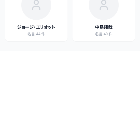
ジョージ・エリオット
中島翔哉
名言
44
件
名言
40
件