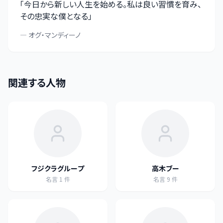
「
今日から新しい人生を始める。私は良い習慣を育み、
その忠実な僕となる
」
—
オグ・マンディーノ
関連する人物
フジクラグループ
高木ブー
名言
1
件
名言
9
件