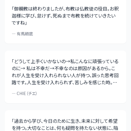
「
御親教は終わりましたが、布教は仏教徒の役目。お釈
迦様に学び、怠けず、死ぬまで布教を続けていきたい
ですね
」
—
有馬頼底
「
どうして上手くいかないの→私こんなに頑張っている
のに→ 私は不幸だ→不幸なのは原因があるから。こ
れが人生を受け入れられない人が持つ、誤った思考回
路です。人生を受け入れられず、苦しみを感じた時。そ
こには『自分のせいにするのを止めなさい』という学び
—
CHIE（チエ）
があります。「自分ばかりが」「自分のせいで」と考える
のではなく、視野を広く持ってみてください。人は与え
られた中で、幸せと不幸を作り出す生き物です。みな平
等に、光も影もある。どちらにフォーカスした生き方を
「
過去から学び、今日のために生き、未来に対して希望
しているか、または、したいか。視野を広く持ち、物事を
を持つ。大切なことは、何も疑問を持たない状態に、陥