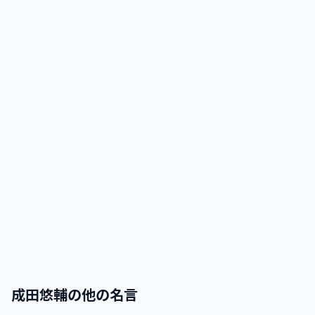
成田悠輔
の他の名言