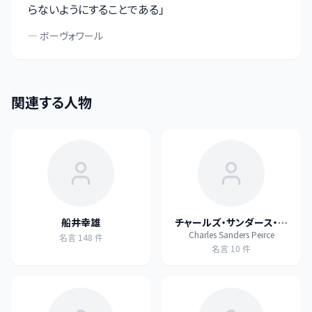
多面的にとらえるようになると、人生がフリーズしない
らないようにすることである
」
ですむようになりますよ
」
—
ボーヴォワール
関連する人物
船井幸雄
チャールズ・サンダース・パ
Charles Sanders Peirce
ース
名言
148
件
名言
10
件