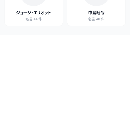
ジョージ・エリオット
中島翔哉
名言
44
件
名言
40
件