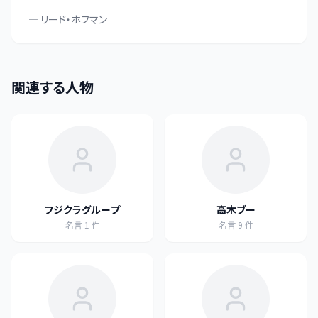
—
リード・ホフマン
関連する人物
フジクラグループ
高木ブー
名言
1
件
名言
9
件