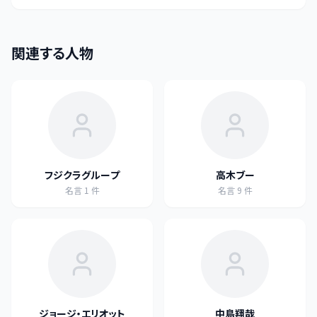
関連する人物
フジクラグループ
高木ブー
名言
1
件
名言
9
件
ジョージ・エリオット
中島翔哉