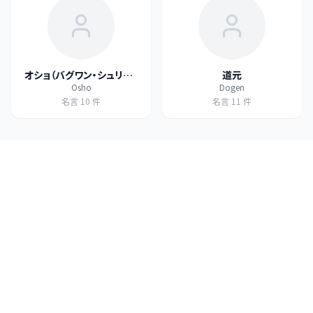
オショ（バグワン・シュリー・
道元
Osho
Dogen
ラジニーシ）
名言
10
件
名言
11
件