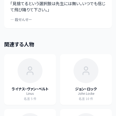
「
見捨てるという選択肢は先生には無い。いつでも信じ
て飛び降りて下さい。
」
—
殺せんせー
関連する人物
ライナス・ヴァン・ペルト
ジョン・ロック
Linus
John Locke
名言
5
件
名言
10
件