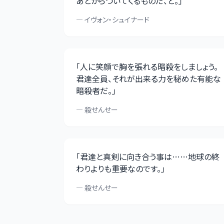
あとからついてくるものだ、と。
」
—
イヴォン・シュイナード
「
人に笑顔で胸を張れる暗殺をしましょう。
君達全員、それが出来る力を秘めた有能な
暗殺者だ。
」
—
殺せんせー
「
君達と真剣に向き合う事は……地球の終
わりよりも重要なのです。
」
—
殺せんせー