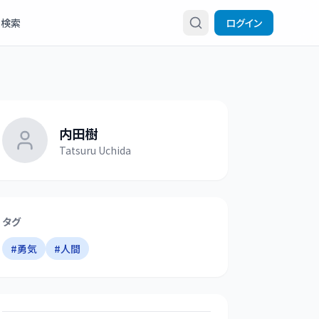
検索
ログイン
内田樹
Tatsuru Uchida
タグ
#
勇気
#
人間