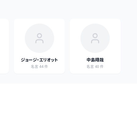
ジョージ・エリオット
中島翔哉
名言
44
件
名言
40
件