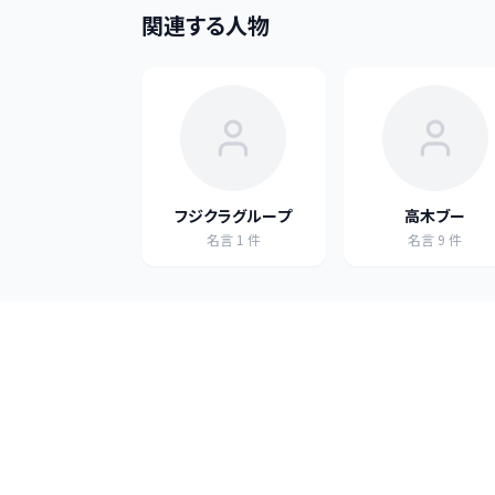
関連する人物
フジクラグループ
高木ブー
名言
1
件
名言
9
件