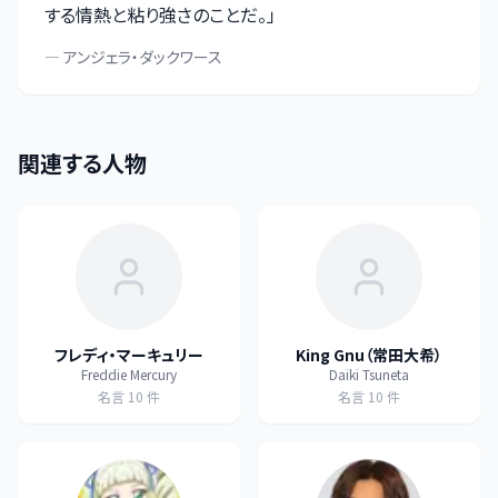
する情熱と粘り強さのことだ。
」
—
アンジェラ・ダックワース
関連する人物
フレディ・マーキュリー
King Gnu（常田大希）
Freddie Mercury
Daiki Tsuneta
名言
10
件
名言
10
件