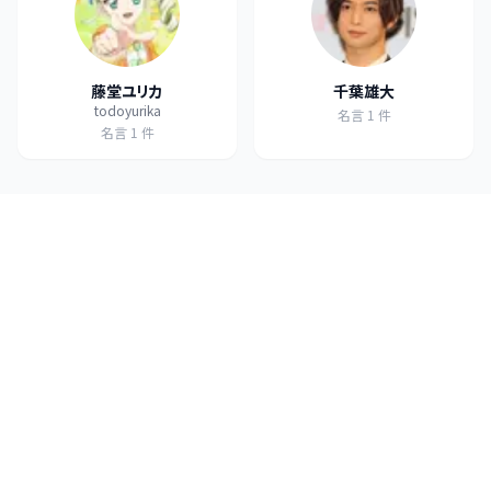
藤堂ユリカ
千葉雄大
todoyurika
名言
1
件
名言
1
件