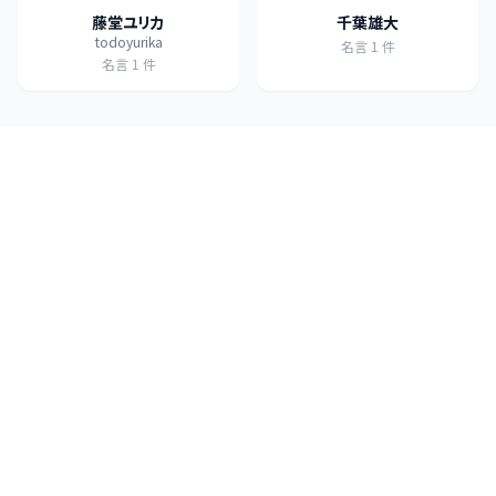
藤堂ユリカ
千葉雄大
todoyurika
名言
1
件
名言
1
件