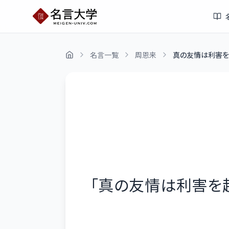
名言一覧
周恩来
真の友情は利害を
「
真の友情は利害を