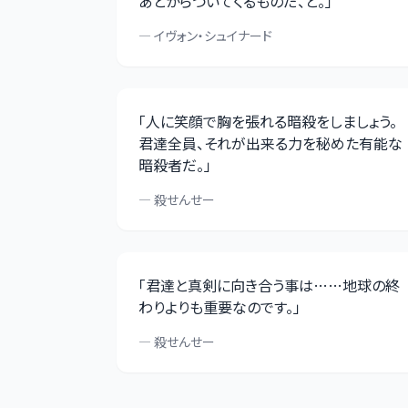
あとからついてくるものだ、と。
」
—
イヴォン・シュイナード
「
人に笑顔で胸を張れる暗殺をしましょう。
君達全員、それが出来る力を秘めた有能な
暗殺者だ。
」
—
殺せんせー
「
君達と真剣に向き合う事は……地球の終
わりよりも重要なのです。
」
—
殺せんせー