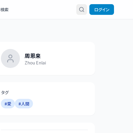
検索
ログイン
周恩来
Zhou Enlai
タグ
#
愛
#
人間