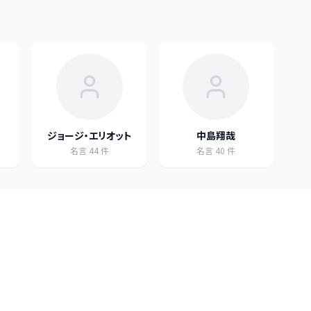
ジョージ・エリオット
中島翔哉
名言
44
件
名言
40
件