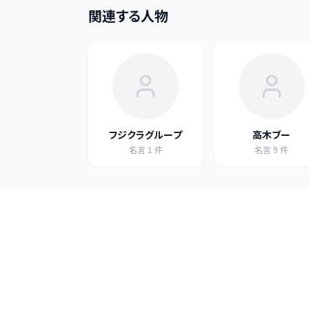
関連する人物
フジクラグループ
高木ブー
名言
1
件
名言
9
件