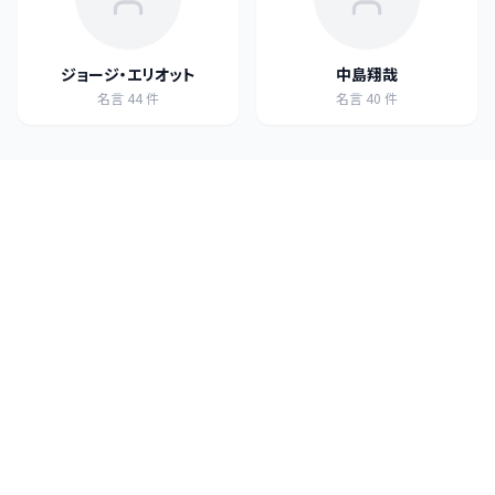
ジョージ・エリオット
中島翔哉
名言
44
件
名言
40
件