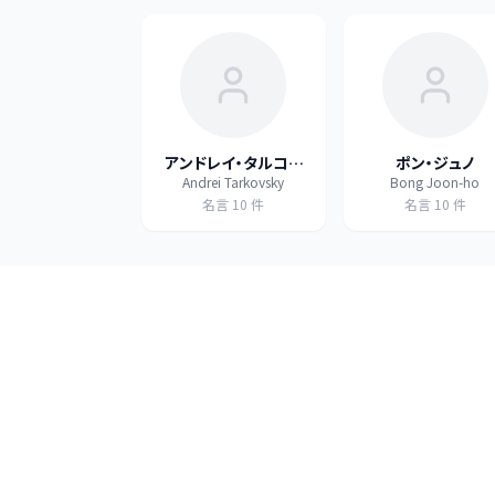
アンドレイ・タルコフ
ポン・ジュノ
Andrei Tarkovsky
Bong Joon-ho
スキー
名言
10
件
名言
10
件