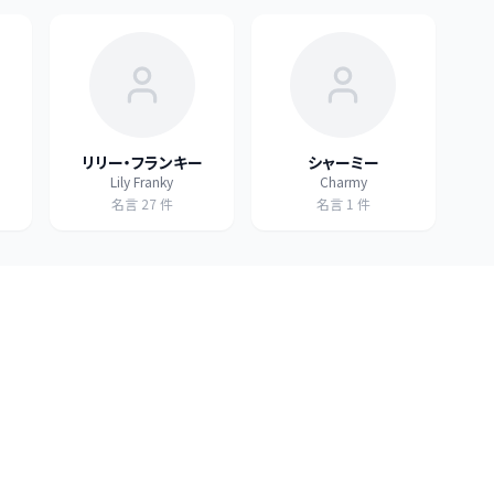
リリー・フランキー
シャーミー
Lily Franky
Charmy
名言
27
件
名言
1
件