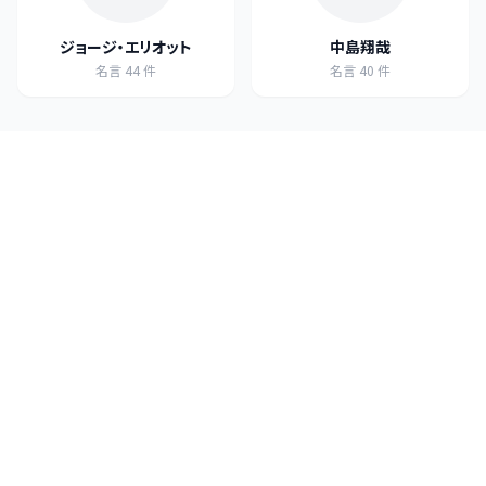
ジョージ・エリオット
中島翔哉
名言
44
件
名言
40
件