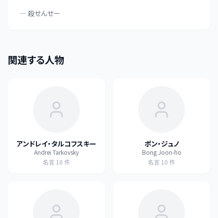
—
殺せんせー
関連する人物
アンドレイ・タルコフスキー
ポン・ジュノ
Andrei Tarkovsky
Bong Joon-ho
名言
10
件
名言
10
件