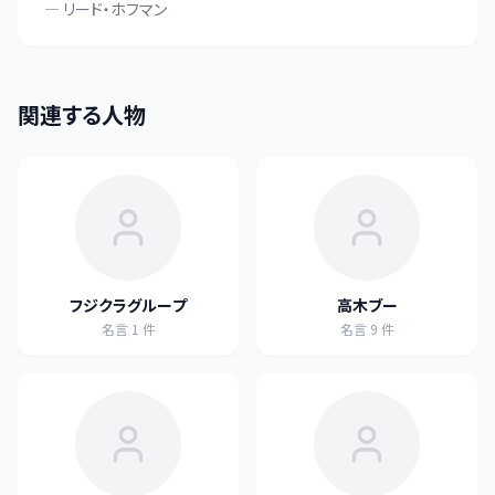
—
リード・ホフマン
関連する人物
フジクラグループ
高木ブー
名言
1
件
名言
9
件