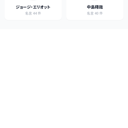
ジョージ・エリオット
中島翔哉
名言
44
件
名言
40
件