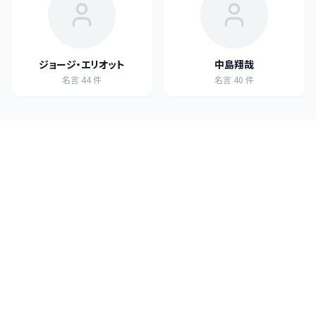
ジョージ・エリオット
中島翔哉
名言
44
件
名言
40
件