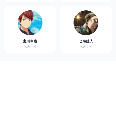
宮川卓也
七海建人
名言
3
件
名言
8
件