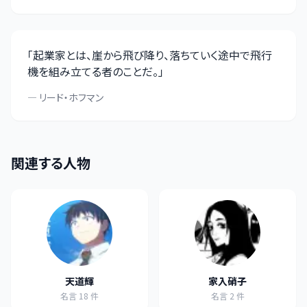
「
起業家とは、崖から飛び降り、落ちていく途中で飛行
機を組み立てる者のことだ。
」
—
リード・ホフマン
関連する人物
天道輝
家入硝子
名言
18
件
名言
2
件