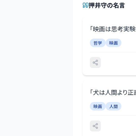
押井守
の名言
「
映画は思考実験
哲学
映画
「
犬は人間より正
映画
人間