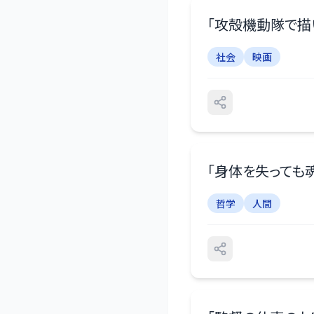
「
攻殻機動隊で描
社会
映画
「
身体を失っても
哲学
人間