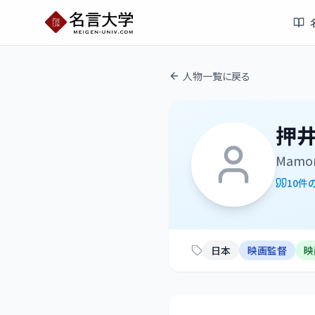
人物一覧に戻る
押
Mamor
10
件
日本
映画監督
映