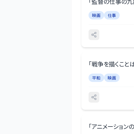
「
監督の仕事の九
映画
仕事
「
戦争を描くこと
平和
映画
「
アニメーション