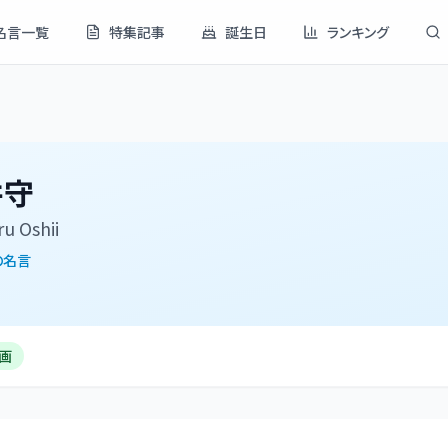
名言一覧
特集記事
誕生日
ランキング
井守
u Oshii
の名言
画