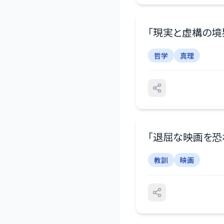
「
現実と虚構の境
哲学
真理
「
退屈な映画を恐
教訓
映画