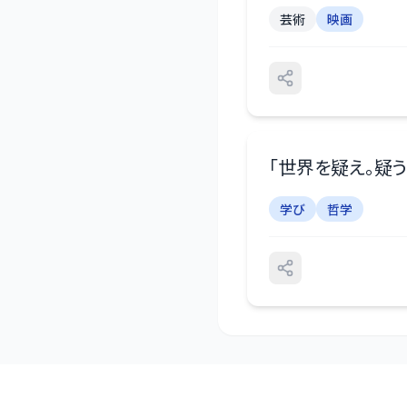
芸術
映画
「
世界を疑え。疑
学び
哲学