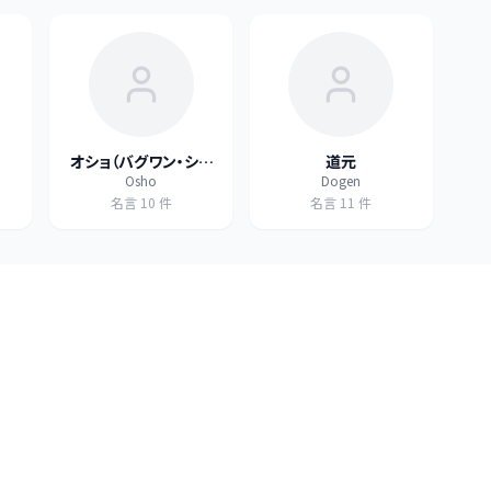
オショ（バグワン・シュ
道元
Osho
Dogen
リー・ラジニーシ）
名言
10
件
名言
11
件