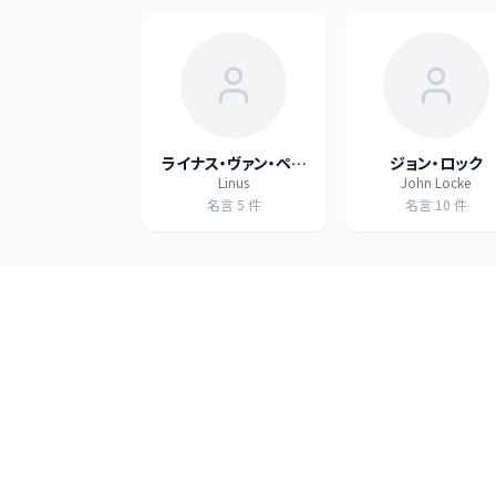
ライナス・ヴァン・ペル
ジョン・ロック
Linus
John Locke
ト
名言
5
件
名言
10
件