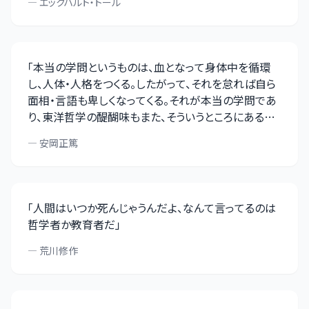
—
エックハルト・トール
「
本当の学問というものは、血となって身体中を循環
し、人体・人格をつくる。したがって、それを怠れば自ら
面相・言語も卑しくなってくる。それが本当の学問であ
り、東洋哲学の醍醐味もまた、そういうところにあるわ
けであります
」
—
安岡正篤
「
人間はいつか死んじゃうんだよ、なんて言ってるのは
哲学者か教育者だ
」
—
荒川修作