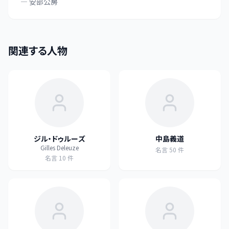
—
安部公房
関連する人物
ジル・ドゥルーズ
中島義道
Gilles Deleuze
名言
50
件
名言
10
件