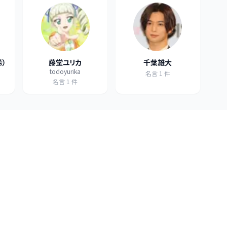
希）
藤堂ユリカ
千葉雄大
todoyurika
名言
1
件
名言
1
件