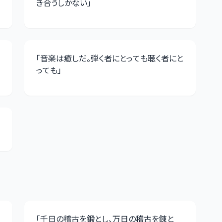
き合うしかない
」
「
音楽は癒しだ。弾く者にとっても聴く者にと
っても
」
「
千日の稽古を鍛とし、万日の稽古を錬と