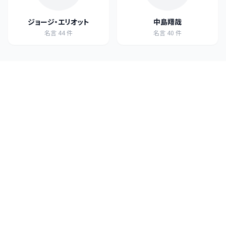
ジョージ・エリオット
中島翔哉
名言
44
件
名言
40
件