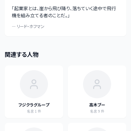
「
起業家とは、崖から飛び降り、落ちていく途中で飛行
機を組み立てる者のことだ。
」
—
リード・ホフマン
関連する人物
フジクラグループ
高木ブー
名言
1
件
名言
9
件