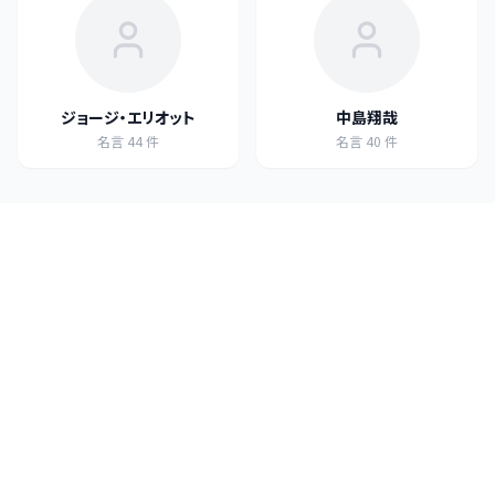
ジョージ・エリオット
中島翔哉
名言
44
件
名言
40
件