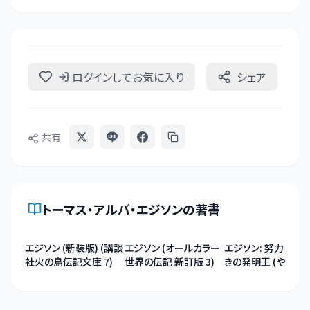
ログインしてお気に入り
シェア
共有
トーマス・アルバ・エジソン
の著書
エジソン (新装版) (講談
エジソン (オールカラー
エジソン: 努力とひ
社火の鳥伝記文庫 7)
世界の伝記 新訂版 3)
きの発明王 (やさし
めるビジュアル伝記