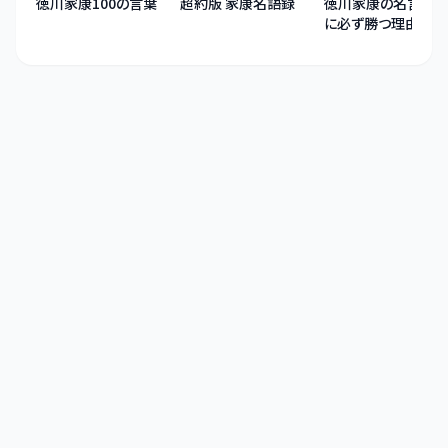
徳川家康100の言葉
超約版 家康名語録
徳川家康の名言 〜
に必ず勝つ理由〜