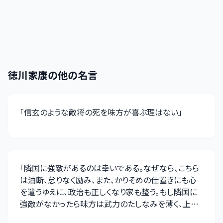
徳川家康
の他の名言
「
信玄のような敵将の死を味方が喜ぶ理はない
」
「
隣国に強敵があるのは幸いである。なぜなら、こちら
は油断、怠りなく励み、また、かりそめの仕置きにも心
を遣うゆえに、政治も正しくなり家も整う。もし隣国に
強敵がなかったら味方は武力のたしなみを薄く、上下
ともに己を高く思って恥恐れる心を持たぬ為、段々弱く