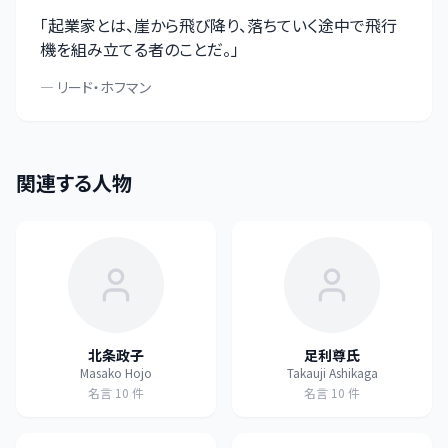
「
起業家とは、崖から飛び降り、落ちていく途中で飛行
機を組み立てる者のことだ。
」
—
リード・ホフマン
関連する人物
北条政子
足利尊氏
Masako Hojo
Takauji Ashikaga
名言
10
件
名言
10
件