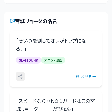
宮城リョータ
の名言
「
そいつを倒してオレがトップにな
る!!
」
SLAM DUNK
アニメ・漫画
詳しく見る →
「
スピードなら・・NO.1ガードはこの宮
城リョーターーーだぴょん
」