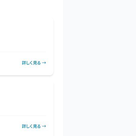
詳しく見る →
詳しく見る →