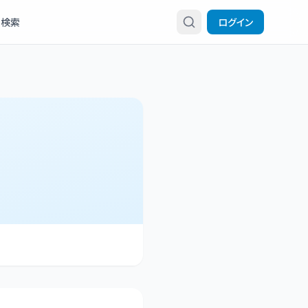
検索
ログイン