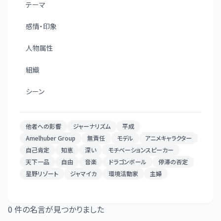
テーマ
感情・印象
人物属性
組織
シーン
他者への影響
ジャーナリズム
平成
Amelhuber Group
無責任
モデル
アニメキャラクター
自己肯定
知恵
深い
モチベーションスピーカー
天下一品
自由
音楽
ドラゴンボール
停滞の否定
星野リゾート
ジャマイカ
環境活動家
主婦
0
件の名言が見つかりました