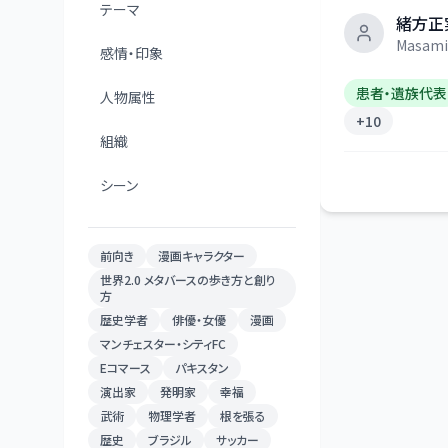
テーマ
緒方正
Masami
感情・印象
患者・遺族代表
人物属性
+
10
組織
シーン
前向き
漫画キャラクター
世界2.0 メタバースの歩き方と創り
方
歴史学者
俳優・女優
漫画
マンチェスター・シティFC
Eコマース
パキスタン
演出家
発明家
幸福
武術
物理学者
根を張る
歴史
ブラジル
サッカー