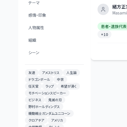
テーマ
緒方正
Masami
感情・印象
患者・遺族代表
人物属性
+
10
組織
シーン
友達
アメストリス
人生論
ドラゴンボール
中世
任天堂
ラップ
希望が湧く
モチベーションスピーカー
ビジネス
鬼滅の刃
野村ホールディングス
機動戦士ガンダムユニコーン
クロアチア
アメリカ
大学教授
タレント