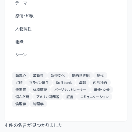
テーマ
感情・印象
人物属性
組織
シーン
執着心
革新性
妖怪文化
動的世界観
現代
武術
マラソン選手
Softbank
卓球
内的独白
漫画家
体操競技
パーソナルトレーナー
俳優・女優
悩んだ時
アメリカ国務省
証言
コミュニケーション
倫理学
物理学
4
件の名言が見つかりました