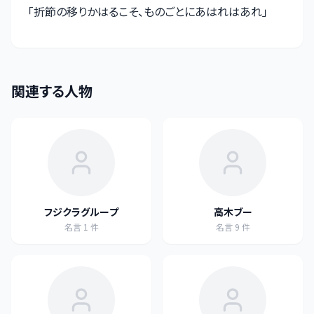
「
折節の移りかはるこそ、ものごとにあはれはあれ
」
関連する人物
フジクラグループ
高木ブー
名言
1
件
名言
9
件