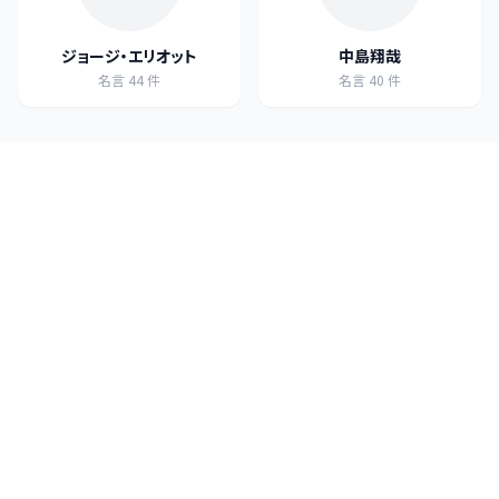
ジョージ・エリオット
中島翔哉
名言
44
件
名言
40
件