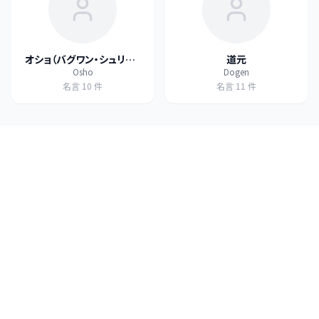
オショ（バグワン・シュリー・
道元
Osho
Dogen
ラジニーシ）
名言
10
件
名言
11
件