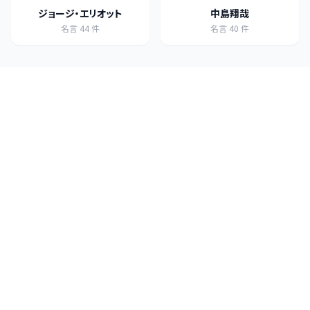
ジョージ・エリオット
中島翔哉
名言
44
件
名言
40
件