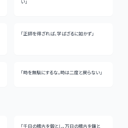
い
」
「
正師を得ざれば、学ばざるに如かず
」
「
時を無駄にするな。時は二度と戻らない
」
「
千日の稽古を鍛とし、万日の稽古を錬と