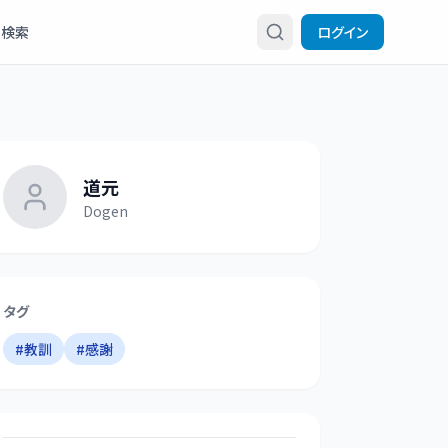
検索
ログイン
道元
Dogen
タグ
#
教訓
#
感謝