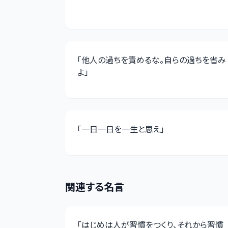
「
他人の過ちを責めるな。自らの過ちを省み
よ
」
「
一日一日を一生と思え
」
関連する名言
「
はじめは人が習慣をつくり、それから習慣