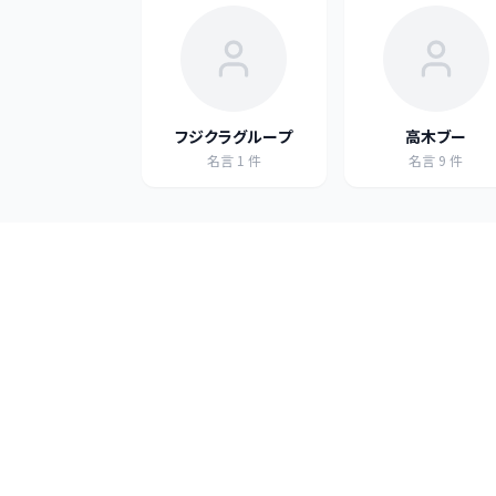
フジクラグループ
高木ブー
名言
1
件
名言
9
件