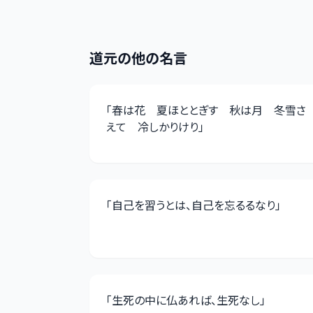
道元
の他の名言
「
春は花 夏ほととぎす 秋は月 冬雪さ
えて 冷しかりけり
」
「
自己を習うとは、自己を忘るるなり
」
「
生死の中に仏あれば、生死なし
」