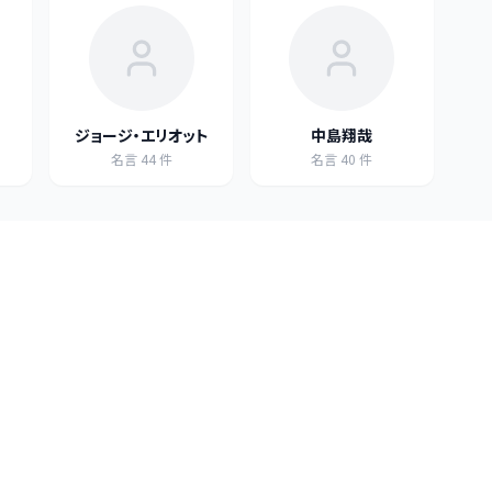
ジョージ・エリオット
中島翔哉
名言
44
件
名言
40
件