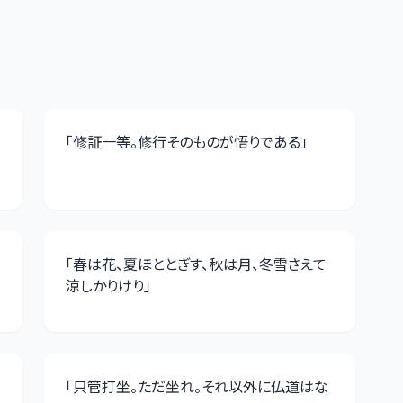
「
修証一等。修行そのものが悟りである
」
「
春は花、夏ほととぎす、秋は月、冬雪さえて
涼しかりけり
」
「
只管打坐。ただ坐れ。それ以外に仏道はな