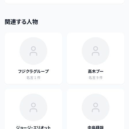
関連する人物
フジクラグループ
高木ブー
名言
1
件
名言
9
件
ジョージ・エリオット
中島翔哉