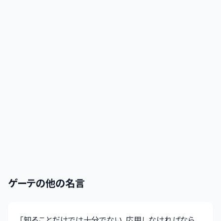
ゲーテ
の他の名言
「
知ることだけでは十分でない。応用しなければなら