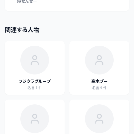
—
殺せんせー
関連する人物
フジクラグループ
高木ブー
名言
1
件
名言
9
件