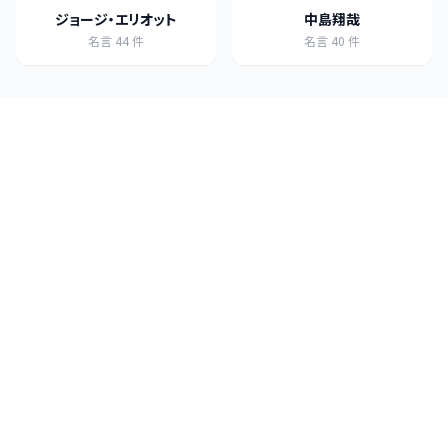
ジョージ・エリオット
中島翔哉
名言
44
件
名言
40
件