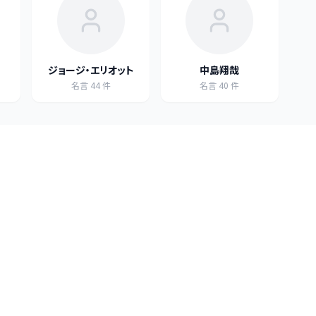
ジョージ・エリオット
中島翔哉
名言
44
件
名言
40
件