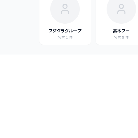
フジクラグループ
高木ブー
名言
1
件
名言
9
件