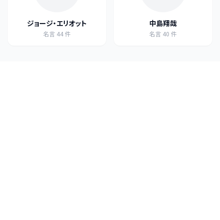
ジョージ・エリオット
中島翔哉
名言
44
件
名言
40
件