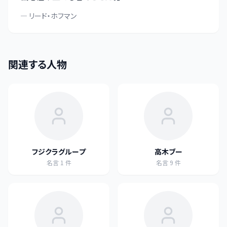
—
リード・ホフマン
関連する人物
フジクラグループ
高木ブー
名言
1
件
名言
9
件