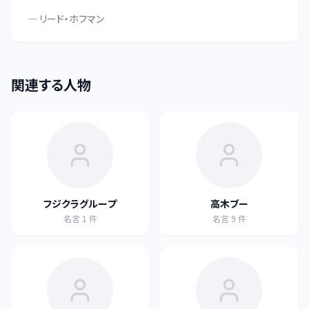
—
リード・ホフマン
関連する人物
フジクラグループ
高木ブー
名言
1
件
名言
9
件