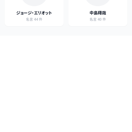
ジョージ・エリオット
中島翔哉
名言
44
件
名言
40
件