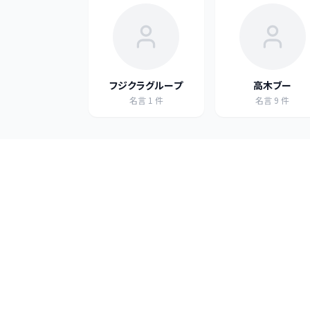
フジクラグループ
高木ブー
名言
1
件
名言
9
件