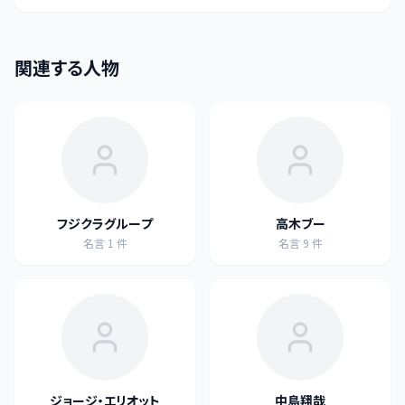
関連する人物
フジクラグループ
高木ブー
名言
1
件
名言
9
件
ジョージ・エリオット
中島翔哉