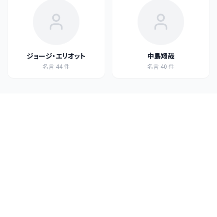
ジョージ・エリオット
中島翔哉
名言
44
件
名言
40
件