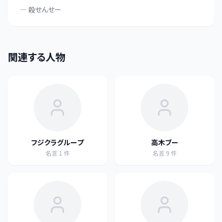
—
殺せんせー
関連する人物
フジクラグループ
高木ブー
名言
1
件
名言
9
件