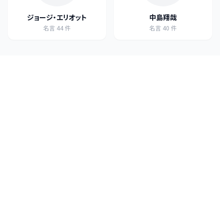
ジョージ・エリオット
中島翔哉
名言
44
件
名言
40
件