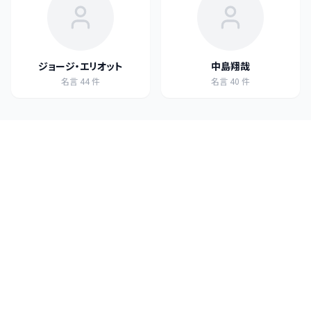
ジョージ・エリオット
中島翔哉
名言
44
件
名言
40
件