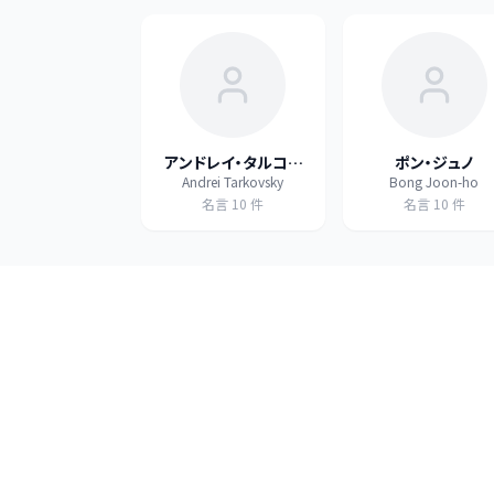
アンドレイ・タルコフ
ポン・ジュノ
Andrei Tarkovsky
Bong Joon-ho
スキー
名言
10
件
名言
10
件