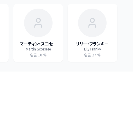
マーティン・スコセッ
リリー・フランキー
Martin Scorsese
Lily Franky
シ
名言
10
件
名言
27
件