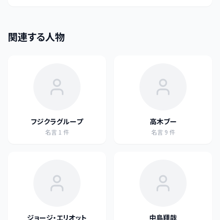
関連する人物
フジクラグループ
高木ブー
名言
1
件
名言
9
件
ジョージ・エリオット
中島翔哉