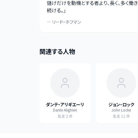
儲けだけを動機とする者より、長く、多く働き
続ける。
」
—
リード・ホフマン
関連する人物
ダンテ・アリギエーリ
ジョン・ロック
Dante Alighieri
John Locke
名言
2
件
名言
11
件