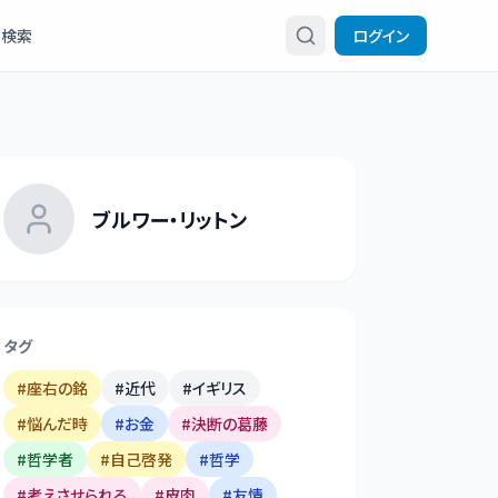
検索
ログイン
ブルワー・リットン
タグ
#
座右の銘
#
近代
#
イギリス
#
悩んだ時
#
お金
#
決断の葛藤
#
哲学者
#
自己啓発
#
哲学
#
考えさせられる
#
皮肉
#
友情