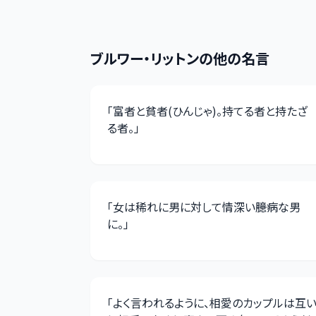
ブルワー・リットン
の他の名言
「
富者と貧者(ひんじゃ)。持てる者と持たざ
る者。
」
「
女は稀れに男に対して情深い――臆病な男
に。
」
「
よく言われるように、相愛のカップルは互