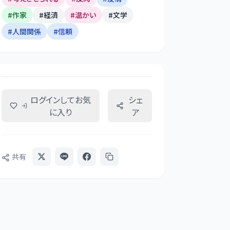
#
作家
#
経済
#
温かい
#
文学
#
人間関係
#
信頼
ログインしてお気
シェ
に入り
ア
共有