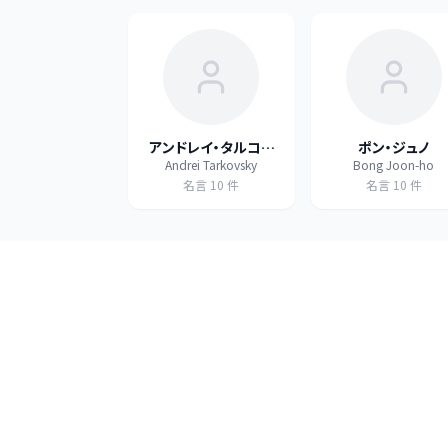
アンドレイ・タルコフ
ポン・ジュノ
Andrei Tarkovsky
Bong Joon-ho
スキー
名言
10
件
名言
10
件