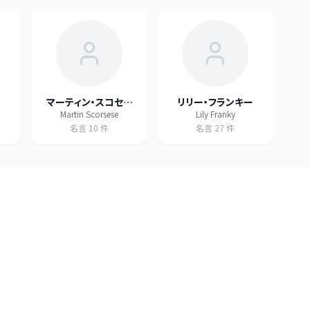
マーティン・スコセッ
リリー・フランキー
Martin Scorsese
Lily Franky
シ
名言
10
件
名言
27
件