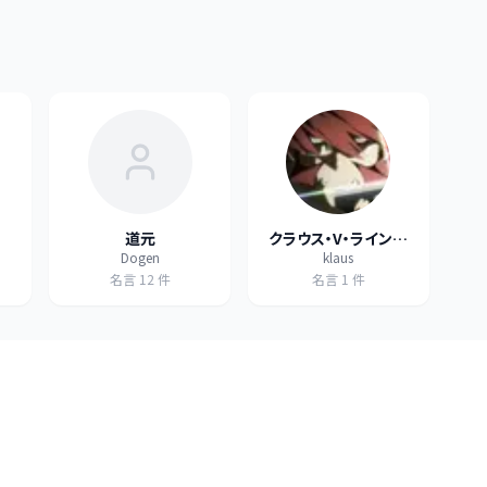
道元
クラウス・V・ラインヘ
Dogen
klaus
ルツ
名言
12
件
名言
1
件