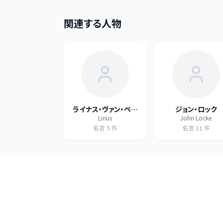
関連する人物
ライナス・ヴァン・ペル
ジョン・ロック
Linus
John Locke
ト
名言
5
件
名言
11
件