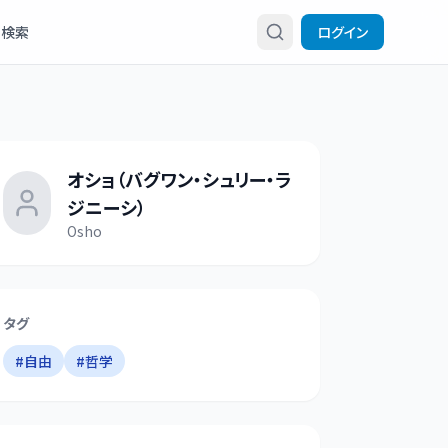
検索
ログイン
オショ（バグワン・シュリー・ラ
ジニーシ）
Osho
タグ
#
自由
#
哲学