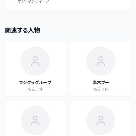
—
オグ・マンディーノ
関連する人物
フジクラグループ
高木ブー
名言
1
件
名言
9
件