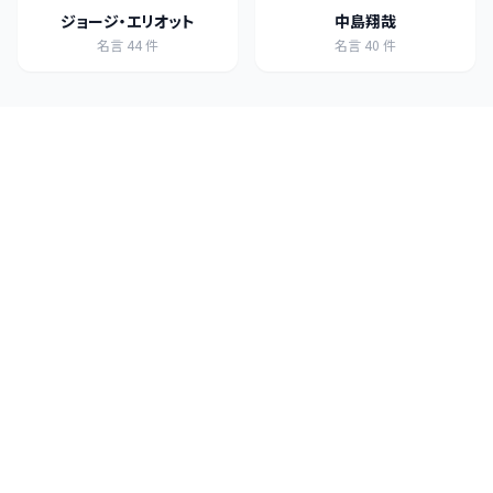
ジョージ・エリオット
中島翔哉
名言
44
件
名言
40
件