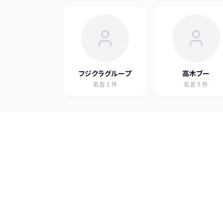
フジクラグループ
高木ブー
名言
1
件
名言
9
件