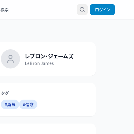
検索
ログイン
レブロン・ジェームズ
LeBron James
タグ
#
勇気
#
信念