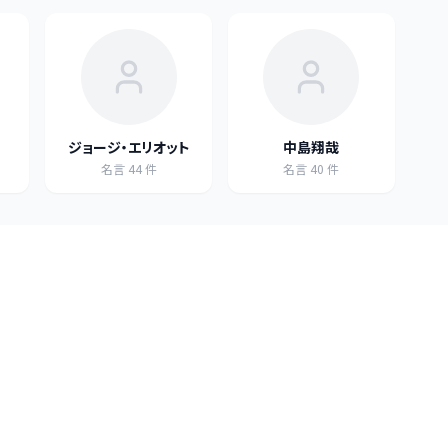
ジョージ・エリオット
中島翔哉
名言
44
件
名言
40
件